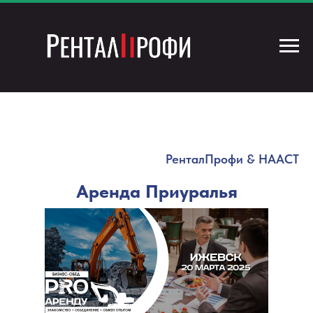
РенталПрофи & НААСТ
Аренда Приуралья